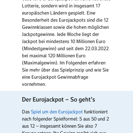
Lotterie, sondern wird in insgesamt 17
europäischen Ländern gespielt. Eine
Besonderheit des Eurojackpots sind die 12
Gewinnklassen sowie die hohen möglichen
Jackpotgewinne. Jede Woche liegt der
Jackpot bei mindestens 10 Millionen Euro
(Mindestgewinn) und seit dem 22.03.2022
bei maximal 120 Millionen Euro
(Maximalgewinn). Im Folgenden erfahren
Sie mehr über das Spielprinzip und wie Sie
eine Eurojackpot Gewinnabfrage
vornehmen.
Der Eurojackpot – So geht's
Das
Spiel um den Eurojackpot
funktioniert
nach folgender Spielformel: 5 aus 50 und 2
aus 12 – insgesamt können Sie also 7