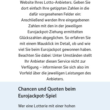
Website Ihres Lotto-Anbieters. Geben Sie
dort einfach Ihre getippten Zahlen in die
dafür vorgesehenen Felder ein:
Anschließend werden Ihre eingegebenen
Zahlen mit den in der jeweiligen
Eurojackpot-Ziehung ermittelten
Glückszahlen abgeglichen. So erfahren Sie
mit einem Mausklick im Detail, ob und wie
viel Sie beim Eurojackpot gewonnen haben.
Beachten Sie dabei: Unter Umständen stellt
Ihr Anbieter diesen Service nicht zur
Verfügung – informieren Sie sich also im
Vorfeld über die jeweiligen Leistungen des
Anbieters.
Chancen und Quoten beim
Eurojackpot-Spiel
Wer eine Lotterie mit einer hohen