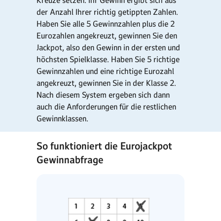
Kreuze setzen. Ihr Gewinn ergibt sich aus
der Anzahl Ihrer richtig getippten Zahlen.
Haben Sie alle 5 Gewinnzahlen plus die 2
Eurozahlen angekreuzt, gewinnen Sie den
Jackpot, also den Gewinn in der ersten und
höchsten Spielklasse. Haben Sie 5 richtige
Gewinnzahlen und eine richtige Eurozahl
angekreuzt, gewinnen Sie in der Klasse 2.
Nach diesem System ergeben sich dann
auch die Anforderungen für die restlichen
Gewinnklassen.
So funktioniert die Eurojackpot
Gewinnabfrage