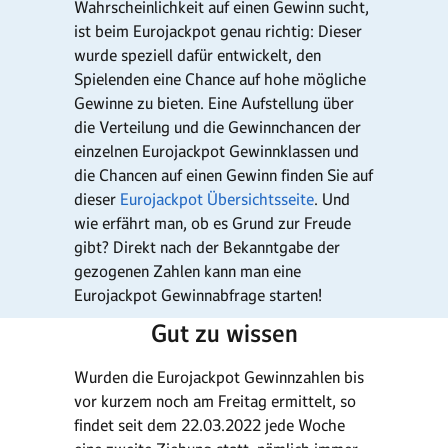
Wahrscheinlichkeit auf einen Gewinn sucht,
ist beim Eurojackpot genau richtig: Dieser
wurde speziell dafür entwickelt, den
Spielenden eine Chance auf hohe mögliche
Gewinne zu bieten. Eine Aufstellung über
die Verteilung und die Gewinnchancen der
einzelnen Eurojackpot Gewinnklassen und
die Chancen auf einen Gewinn finden Sie auf
dieser
Eurojackpot Übersichtsseite
. Und
wie erfährt man, ob es Grund zur Freude
gibt? Direkt nach der Bekanntgabe der
gezogenen Zahlen kann man eine
Eurojackpot Gewinnabfrage starten!
Gut zu wissen
Wurden die Eurojackpot Gewinnzahlen bis
vor kurzem noch am Freitag ermittelt, so
findet seit dem 22.03.2022 jede Woche