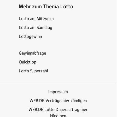
Mehr zum Thema Lotto
Lotto am Mittwoch
Lotto am Samstag
Lottogewinn
Gewinnabfrage
Quicktipp
Lotto Superzahl
Impressum
WEB.DE Verträge hier kündigen
WEB.DE Lotto Dauerauftrag hier
kündigen