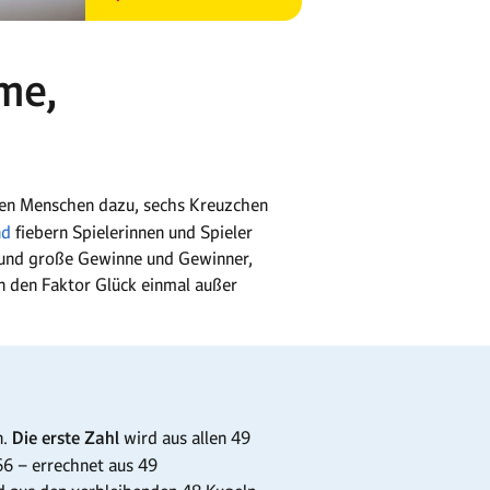
me,
nen Menschen dazu, sechs Kreuzchen
nd
fiebern Spielerinnen und Spieler
e und große Gewinne und Gewinner,
n den Faktor Glück einmal außer
n.
Die erste Zahl
wird aus allen 49
66 – errechnet aus 49