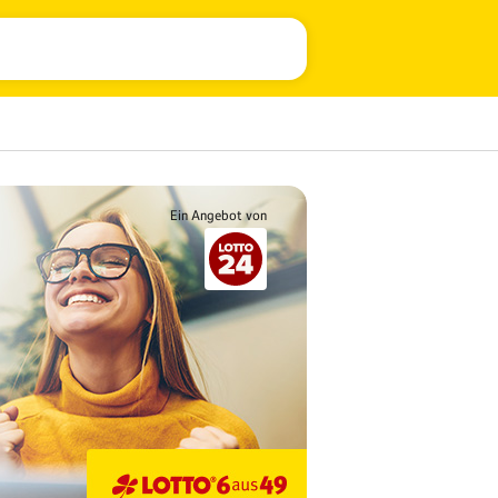
Ein Angebot von