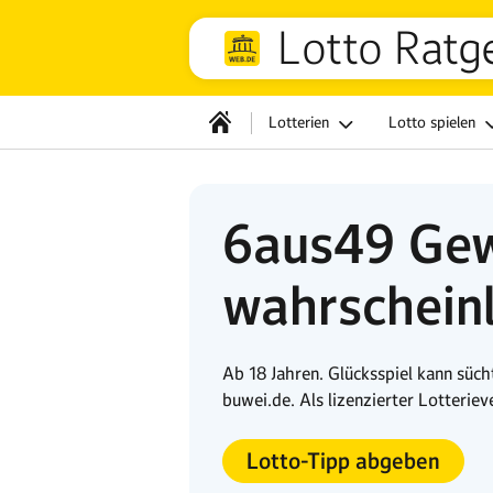
Lotto Ratg
Lotterien
Lotto spielen
6aus49 Gew
wahrscheinl
Ab 18 Jahren. Glücksspiel kann süch
buwei.de. Als lizenzierter Lotterieve
Lotto-Tipp abgeben