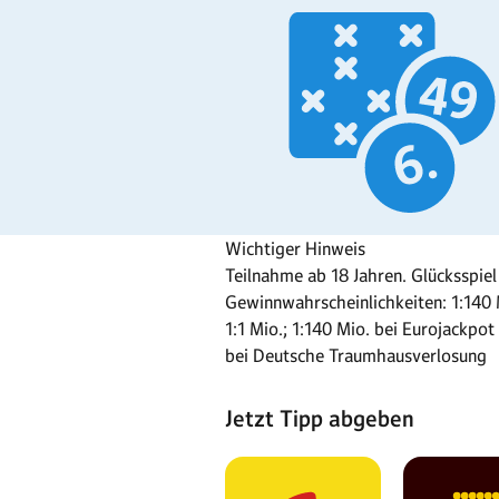
Wichtiger Hinweis
Teilnahme ab 18 Jahren. Glücksspiel
Gewinnwahrscheinlichkeiten: 1:140 
1:1 Mio.; 1:140 Mio. bei Eurojackpot
bei Deutsche Traumhausverlosung
Jetzt Tipp abgeben