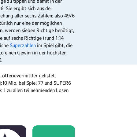
ge zu tippen und damit in der
6. Sie ergibt sich aus der
iehung aller sechs Zahlen: also 49/6
türlich nur eine der möglichen
en
, werden sieben Richtige benötigt,
e auf sechs Richtige (rund 1:14
liche
Superzahlen
im Spiel gibt, die
to einen Gewinn in der höchsten
0.
 Lotterievermittler gelistet.
1:10 Mio. bei Spiel 77 und SUPER6
ce: 1 zu allen teilnehmenden Losen