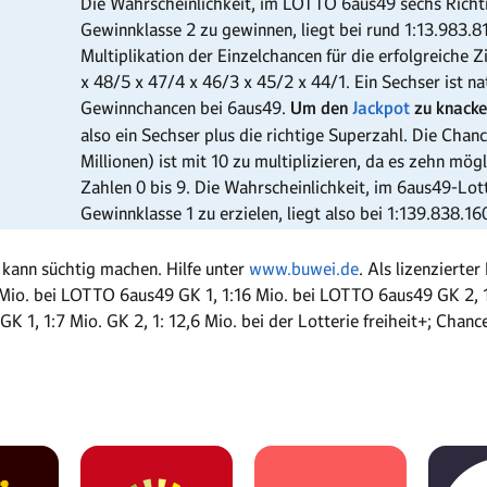
Die Wahrscheinlichkeit, im LOTTO 6aus49 sechs Richti
Gewinnklasse 2 zu gewinnen, liegt bei rund 1:13.983.81
Multiplikation der Einzelchancen für die erfolgreiche Z
x 48/5 x 47/4 x 46/3 x 45/2 x 44/1. Ein Sechser ist na
Gewinnchancen bei 6aus49.
Um den
Jackpot
zu knack
also ein Sechser plus die richtige Superzahl. Die Chanc
Millionen) ist mit 10 zu multiplizieren, da es zehn mög
Zahlen 0 bis 9. Die Wahrscheinlichkeit, im 6aus49-Lot
Gewinnklasse 1 zu erzielen, liegt also bei 1:139.838.16
 kann süchtig machen. Hilfe unter
www.buwei.de
. Als lizenzierter
Mio. bei LOTTO 6aus49 GK 1, 1:16 Mio. bei LOTTO 6aus49 GK 2, 
 GK 1, 1:7 Mio. GK 2, 1: 12,6 Mio. bei der Lotterie freiheit+; Chan